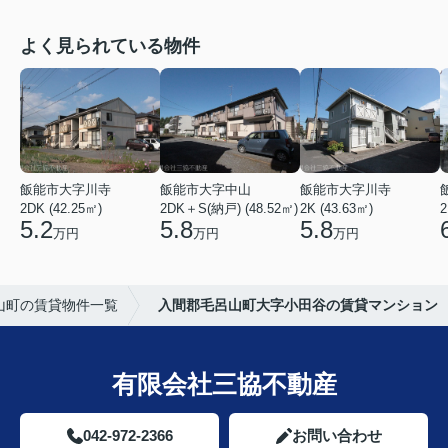
よく見られている物件
飯能市大字川寺
飯能市大字中山
飯能市大字川寺
2DK (42.25㎡)
2DK＋S(納戸) (48.52㎡)
2K (43.63㎡)
2
5.2
5.8
5.8
万円
万円
万円
山町の賃貸物件一覧
入間郡毛呂山町大字小田谷の賃貸マンション
有限会社三協不動産
042-972-2366
お問い合わせ