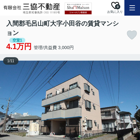
0
お気に入り
入間郡毛呂山町大字小田谷の賃貸マンシ
ョン
空室1
4.1万円
管理/共益費 3,000円
1
/
11