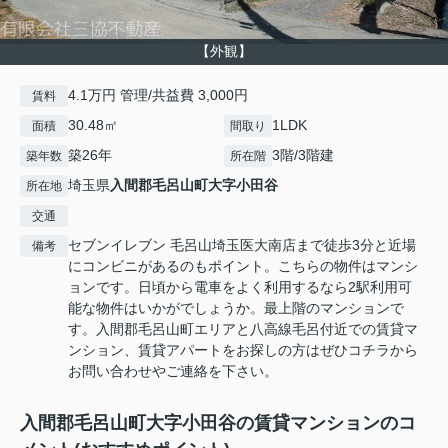
【外観】
4.1万円 管理/共益費 3,000円
賃料
30.48㎡
1LDK
面積
間取り
築26年
3階/3階建
築年数
所在階
埼玉県
入間郡毛呂山町
大字小田谷
所在地
交通
セブンイレブン 毛呂山埼玉医大南店まで徒歩3分と近場
備考
にコンビニがあるのもポイント。こちらの物件はマンシ
ョンです。日頃から電車をよく利用するなら2駅利用可
能な物件はいかがでしょうか。最上階のマンションで
す。入間郡毛呂山町エリアと八高線毛呂付近での賃貸マ
ンション、賃貸アパートをお探しの方はぜひコチラから
お問い合わせやご連絡を下さい。
入間郡毛呂山町大字小田谷の賃貸マンションのコ