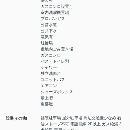
法人可
ガスコンロ設置可
室内洗濯機置場
プロパンガス
公営水道
公共下水
電気有
駐輪場
敷地内ごみ置き場
ガスコンロ
バス・トイレ別
シャワー
独立洗面台
ユニットバス
エアコン
シューズボックス
最上階
角部屋
舗装駐車場 屋外駐車場 周辺交通量少なめ 石
設備(その他)
油ストーブ不可 電話回線 2F以上 ガス給湯 3