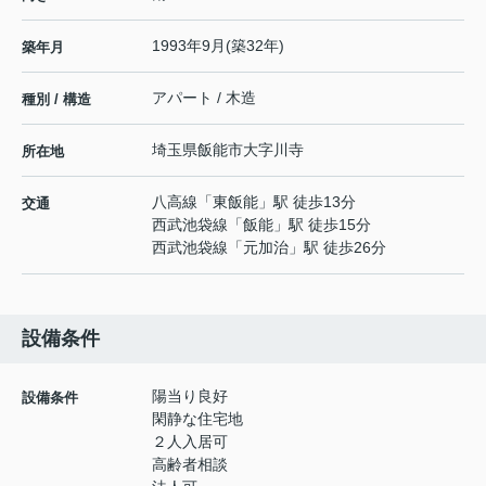
1993年9月(築32年)
築年月
アパート / 木造
種別 / 構造
埼玉県
飯能市
大字川寺
所在地
八高線
「
東飯能
」駅 徒歩13分
交通
西武池袋線
「
飯能
」駅 徒歩15分
西武池袋線
「
元加治
」駅 徒歩26分
設備条件
陽当り良好
設備条件
閑静な住宅地
２人入居可
高齢者相談