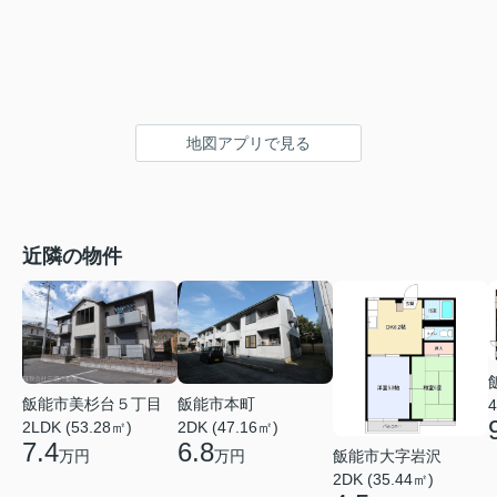
地図アプリで見る
近隣の物件
飯能市美杉台５丁目
飯能市本町
4
2LDK (53.28㎡)
2DK (47.16㎡)
7.4
6.8
飯能市大字岩沢
万円
万円
2DK (35.44㎡)