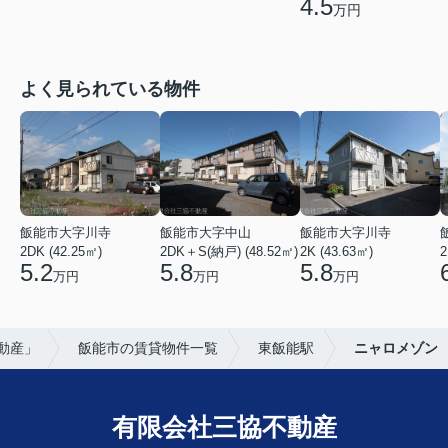
4.5
万円
よく見られている物件
飯能市大字川寺
飯能市大字中山
飯能市大字川寺
2DK (42.25㎡)
2DK＋S(納戸) (48.52㎡)
2K (43.63㎡)
2
5.2
5.8
5.8
万円
万円
万円
動産」
飯能市の賃貸物件一覧
東飯能駅
ニャロメゾン
有限会社三協不動産