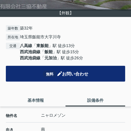
【外観】
築32年
築年数
埼玉県飯能市大字川寺
所在地
八高線
「
東飯能
」駅 徒歩13分
交通
西武池袋線
「
飯能
」駅 徒歩15分
西武池袋線
「
元加治
」駅 徒歩26分
お問い合わせ
無料
基本情報
設備条件
ニャロメゾン
物件名
南
向き