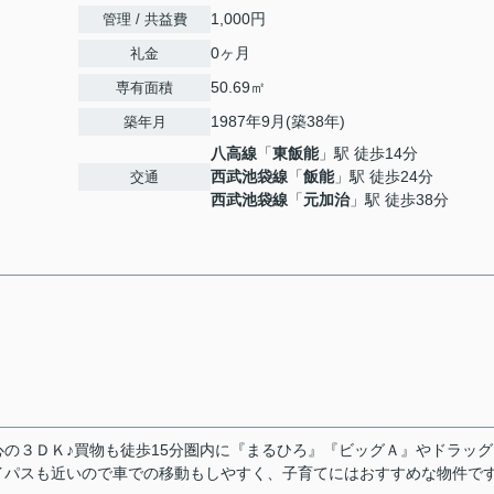
1,000円
管理 / 共益費
0ヶ月
礼金
50.69㎡
専有面積
1987年9月(築38年)
築年月
八高線
「
東飯能
」駅 徒歩14分
西武池袋線
「
飯能
」駅 徒歩24分
交通
西武池袋線
「
元加治
」駅 徒歩38分
の３ＤＫ♪買物も徒歩15分圏内に『まるひろ』『ビッグＡ』やドラッグ
イパスも近いので車での移動もしやすく、子育てにはおすすめな物件で