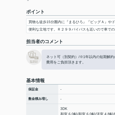
＾
ポイント
買物も徒歩15分圏内に『まるひろ』『ビッグＡ』や
便利な立地です。Ｒ２９９バイパスも近いので車での
担当者のコメント
ネット可（別契約）/※1年以内の短期解約
費用をご負担頂きます。
基本情報
-
保証金
敷金積み増し
-
3DK
和室 6.0帖
/
和室 6.0帖
/
洋室 4.8帖
/