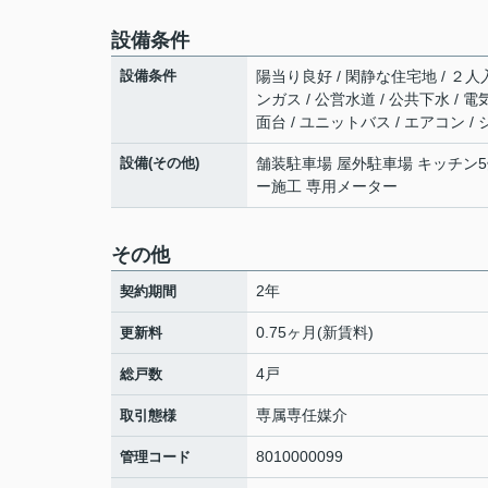
設備条件
設備条件
陽当り良好 / 閑静な住宅地 / ２人
ンガス / 公営水道 / 公共下水 / 
面台 / ユニットバス / エアコン /
設備(その他)
舗装駐車場 屋外駐車場 キッチン5
ー施工 専用メーター
その他
2年
契約期間
0.75ヶ月(新賃料)
更新料
4戸
総戸数
専属専任媒介
取引態様
8010000099
管理コード