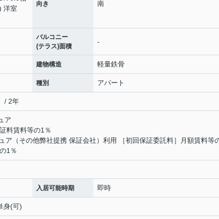
南
向き
) 洋室
バルコニー
-
(テラス)面積
軽量鉄骨
建物構造
アパート
種別
/ 2年
ュア
保証料賃料等の1％
ュア（その他弊社提携 保証会社）利用 ［初回保証委託料］月額賃料等
の1％
即時
入居可能時期
単身(可)