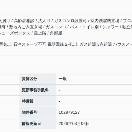
入居可 / 高齢者相談 / 法人可 / ガスコンロ設置可 / 室内洗濯機置場 / プ
電気有 / 敷地内ごみ置き場 / ガスコンロ / バス・トイレ別 / シャワー / 独立
 シューズボックス / 最上階 / 角部屋
畳以上 石油ストーブ不可 電話回線 2F以上 ガス給湯 3点給湯 ハウスメ
一般
賃貸区分
-
更新事務手数料
-
特優賃
102979127
物件番号
2026年08月06日
情報更新日