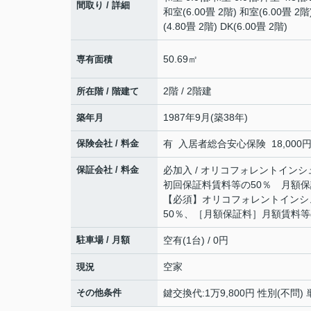
間取り / 詳細
和室(6.00畳 2階) 和室(6.00畳 2階
(4.80畳 2階) DK(6.00畳 2階)
50.69㎡
専有面積
2階 / 2階建
所在階 / 階建て
1987年9月(築38年)
築年月
保険会社 / 料金
有 入居者総合安心保険 18,000円 
保証会社 / 料金
必加入 / オリコフォレントインシ
初回保証料賃料等の50％ 月額
【必須】オリコフォレントインシ
50％、［月額保証料］月額賃料等
駐車場 / 月額
空有(1台) / 0円
空家
現況
その他条件
鍵交換代:1万9,800円 性別(不問) 