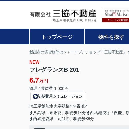
トップページ
物件を探す
飯能市の賃貸物件はシャーメゾンショップ「三協不動産」
NEW
フレグランスB 201
6.7
万円
管理 / 共益費 1,000円
初期費用シミュレーション
埼玉県
飯能市
大字双柳
424番地2
八高線「東飯能」駅徒歩14分
西武池袋線「飯能」駅
西武池袋線「元加治」駅徒歩38分