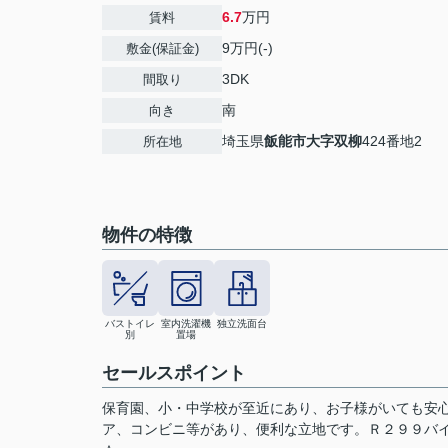
6.7
万円
賃料
9万円(-)
敷金(保証金)
3DK
間取り
南
向き
埼玉県
飯能市
大字双柳
424番地2
所在地
物件の特徴
バストイレ
室内洗濯機
独立洗面台
別
置場
セールスポイント
保育園、小・中学校が至近にあり、お子様がいても安心
ア、コンビニ等があり、便利な立地です。Ｒ２９９バ