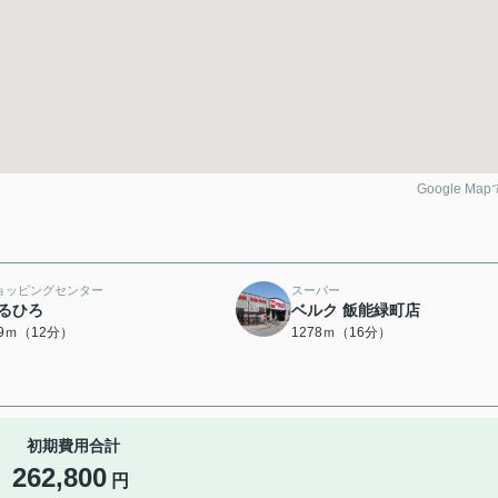
Google Ma
ョッピングセンター
スーパー
るひろ
ベルク 飯能緑町店
09ｍ（12分）
1278ｍ（16分）
初期費用合計
262,800
円