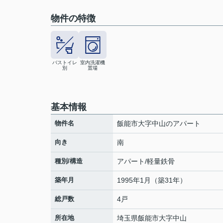
物件の特徴
バストイレ
室内洗濯機
別
置場
基本情報
物件名
飯能市大字中山のアパート
向き
南
種別/構造
アパート/軽量鉄骨
築年月
1995年1月（築31年）
総戸数
4戸
所在地
埼玉県
飯能市
大字中山