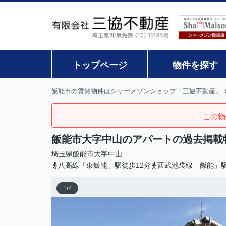
トップページ
物件を探す
飯能市の賃貸物件はシャーメゾンショップ「三協不動産」
この物
飯能市大字中山のアパートの過去掲載
埼玉県
飯能市
大字中山
八高線「東飯能」駅徒歩12分
西武池袋線「飯能」駅
1
/
2