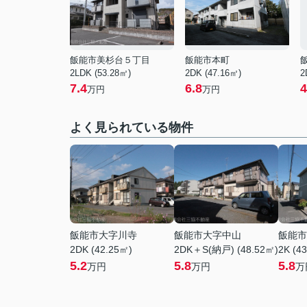
飯能市美杉台５丁目
飯能市本町
2LDK (53.28㎡)
2DK (47.16㎡)
2
7.4
6.8
4
万円
万円
よく見られている物件
飯能市大字川寺
飯能市大字中山
飯能市
2DK (42.25㎡)
2DK＋S(納戸) (48.52㎡)
2K (4
5.2
5.8
5.8
万円
万円
万