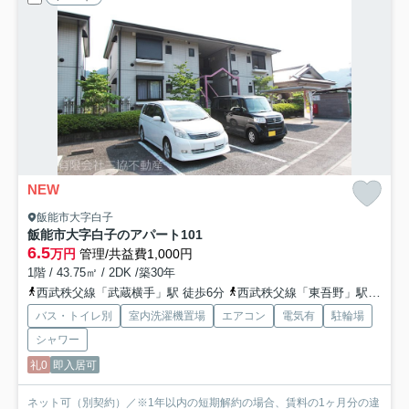
NEW
飯能市大字白子
飯能市大字白子のアパート
101
6.5
万円
管理/共益費1,000円
1階 / 43.75㎡ / 2DK /築30年
西武秩父線「武蔵横手」駅 徒歩6分
西武秩父線「東吾野」駅 徒歩31分
バス・トイレ別
室内洗濯機置場
エアコン
電気有
駐輪場
シャワー
礼0
即入居可
ネット可（別契約）／※1年以内の短期解約の場合、賃料の1ヶ月分の違