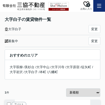
0
お気に入り
大字白子の賃貸物件一覧
大字白子
変更
募集中
変更
おすすめのエリア
大字双柳
/
美杉台
/
大字中山
/
大字川寺
/
大字原宿
/
征矢町
/
大字岩沢
/
大字白子
/
本町
/
八幡町
1
件
アパート