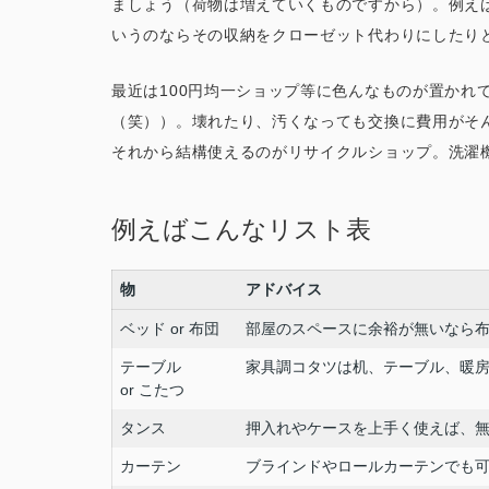
ましょう（荷物は増えていくものですから）。例え
いうのならその収納をクローゼット代わりにしたり
最近は100円均一ショップ等に色んなものが置かれて
（笑））。壊れたり、汚くなっても交換に費用がそ
それから結構使えるのがリサイクルショップ。洗濯
例えばこんなリスト表
物
アドバイス
ベッド or 布団
部屋のスペースに余裕が無いなら
テーブル
家具調コタツは机、テーブル、暖
or こたつ
タンス
押入れやケースを上手く使えば、
カーテン
ブラインドやロールカーテンでも