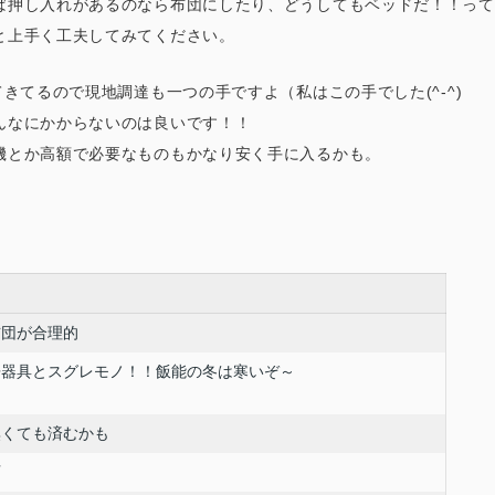
ば押し入れがあるのなら布団にしたり、どうしてもベッドだ！！って
と上手く工夫してみてください。
きてるので現地調達も一つの手ですよ（私はこの手でした(^-^)
んなにかからないのは良いです！！
機とか高額で必要なものもかなり安く手に入るかも。
布団が合理的
房器具とスグレモノ！！飯能の冬は寒いぞ～
無くても済むかも
可