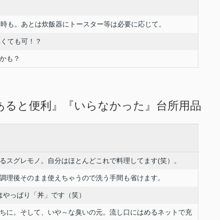
る時も。あとは炊飯器にトースター等は必要に応じて。
無くても可！？
利かも？
あると便利』『いらなかった』台所用品
るスグレモノ。自分はほとんどこれで料理してます(笑）。
調理後そのまま使えちゃうので洗う手間も省けます。
はやっぱり「丼」です（笑）
ちに。そして、いや～な臭いの元。流し口にはめるネットで充