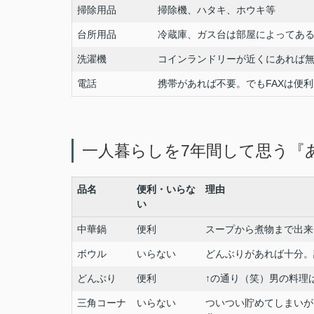
掃除用品
掃除機、ハタキ、ホウキ等
台所用品
冷蔵庫、ガス台は部屋によってあ
洗濯機
コインランドリーが近くにあれば
電話
携帯があれば不要。でもFAXは便
一人暮らしを7年間して思う『
品名
便利・いらな
理由
い
中華鍋
便利
スープから煮物まで出来
ボウル
いらない
どんぶりがあれば十分。
どんぶり
便利
↑の通り（笑）男の料理
三角コーナ
いらない
ついつい貯めてしまいが