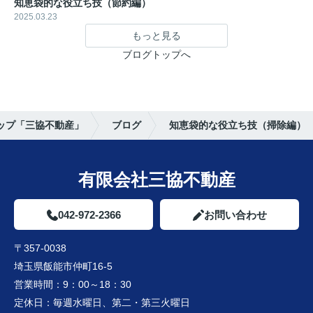
知恵袋的な役立ち技（節約編）
2025.03.23
もっと見る
ブログトップへ
ップ「三協不動産」
ブログ
知恵袋的な役立ち技（掃除編）
有限会社三協不動産
042-972-2366
お問い合わせ
〒357-0038
埼玉県飯能市仲町16-5
営業時間：
9：00～18：30
定休日：
毎週水曜日、第二・第三火曜日