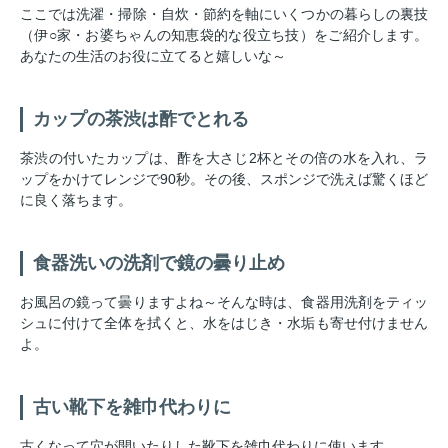
ここでは洗濯・掃除・自炊・節約を軸にいくつかの暮らしの裏技
（伊○家・お婆ちゃんの知恵袋的な役立ち技）をご紹介します。
あなたの生活のお役に立てると嬉しいな～
カップの茶渋は酢でとれる
茶渋の付いたカップは、酢を大さじ2杯とその倍の水を入れ、ラ
ップをかけてレンジで90秒。その後、スポンジで洗えば驚くほど
に良く落ちます。
食器洗いの洗剤で鏡の曇り止め
お風呂の鏡って曇りますよね～そんな時は、食器用洗剤をティッ
シュに付けて全体を拭くと、水をはじき・水垢も寄せ付けません
よ。
古い靴下を雑巾代わりに
古くなって穴が開いたりした靴下を雑巾代わりに使います。