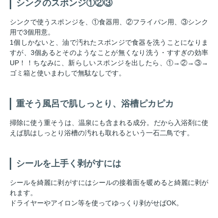
シンクのスポンジ①②③
シンクで使うスポンジを、①食器用、②フライパン用、③シンク
用で3個用意。
1個しかないと、油で汚れたスポンジで食器を洗うことになりま
すが、3個あるとそのようなことが無くなり洗う・すすぎの効率
UP！！ちなみに、新らしいスポンジを出したら、①→②→③→
ゴミ箱と使いまわしで無駄なしです。
重そう風呂で肌しっとり、浴槽ピカピカ
掃除に使う重そうは、温泉にも含まれる成分。だから入浴剤に使
えば肌はしっとり浴槽の汚れも取れるという一石二鳥です。
シールを上手く剥がすには
シールを綺麗に剥がすにはシールの接着面を暖めると綺麗に剥が
れます。
ドライヤーやアイロン等を使ってゆっくり剥がせばOK。