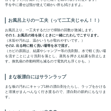
手を中に通せば指が使えて細かい所も拭けますよ。
お風呂上りの一工夫（って二工夫じゃん！！）
お風呂上り、一工夫するだけで掃除の回数が激減します。
その１. お風呂の栓を抜くときに一緒にたわしでこすります。
（水垢や汚れは、温かいうちが取れやすいです。）
その2. 出る時に軽く洗い場等を水で流す。
（カビの原因は、結露やシャンプー等の洗剤類。水で軽く洗い場
を流すことにより洗剤を落とし、蒸気を押さえ結露を防止しま
す。換気扇の作動時間も減るので電気代も浮くかも。）
まな板漂白にはサランラップ
まな板の汚れにキャップ1杯の漂白剤をたらし、ラップをかける
と溶液がまんべんなく行き渡るので、漂白剤の節約にもなりま
す。